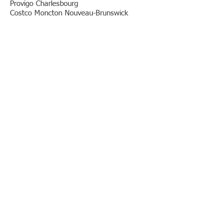
Provigo Charlesbourg
Costco Moncton Nouveau-Brunswick
Métro Boulevard St-David
Vieux Duluth rue du Carrefour
Super C Charlesbourg
Super C rue Soumande
IGA Amos, Rouyn-Noranda
Etc.